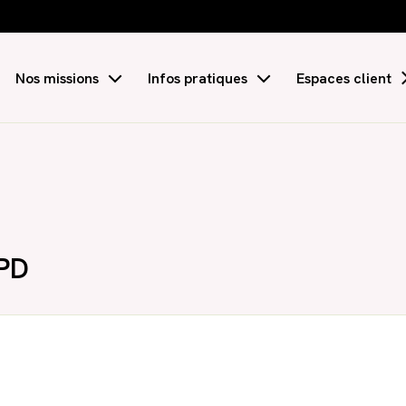
Nos missions
Infos pratiques
Espaces client
Comptabilité et Fiscalité
Actualités
Audit et commissariat aux comptes
M'informer sur mon secteur
RH et Paie
Guide de la création d'entreprise
GPD
Création d'entreprise
Guide du chef d'entreprise
Patrimoine
Échéanciers
Juridique d’entreprise
Simulateurs