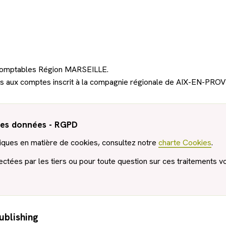
Organisation pilotage gestion
Gestion de la paie des marins
Accompagnement des sociétés innovantes
s-Comptables Région MARSEILLE.
 aux comptes inscrit à la compagnie régionale de AIX-EN-PRO
 des données - RGPD
atiques en matière de cookies, consultez notre
charte Cookies
.
ectées par les tiers ou pour toute question sur ces traitements 
ublishing