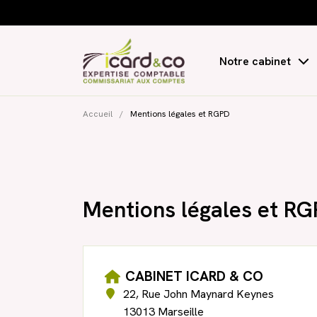
Notre cabinet
Présentation
Accueil
/
Mentions légales et RGPD
Notre bureau
Notre équipe
Mentions légales et R
Recrutement
Blog
CABINET ICARD & CO
22, Rue John Maynard Keynes
13013 Marseille